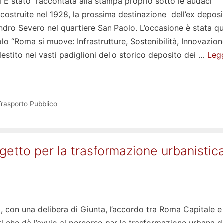
i È stato raccontata alla stampa proprio sotto le audaci
costruite nel 1928, la prossima destinazione dell’ex deposi
ndro Severo nel quartiere San Paolo. L’occasione è stata qu
tolo “Roma si muove: Infrastrutture, Sostenibilità, Innovazion
estito nei vasti padiglioni dello storico deposito dei …
Leg
Trasporto Pubblico
getto per la trasformazione urbanistic
 con una delibera di Giunta, l’accordo tra Roma Capitale e 
l che dà l’avvio al percorso per la trasformazione urbana d