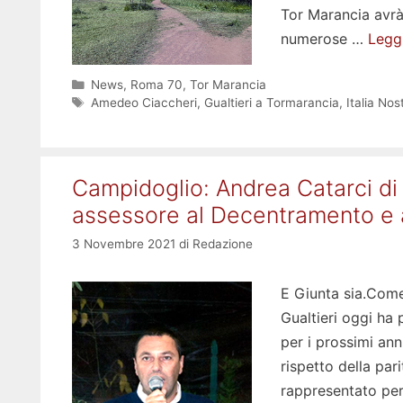
Tor Marancia avrà 
numerose …
Leggi
Categorie
News
,
Roma 70
,
Tor Marancia
Tag
Amedeo Ciaccheri
,
Gualtieri a Tormarancia
,
Italia Nos
Campidoglio: Andrea Catarci di 
assessore al Decentramento e a
3 Novembre 2021
di
Redazione
E Giunta sia.Come
Gualtieri oggi ha
per i prossimi ann
rispetto della pari
rappresentato per