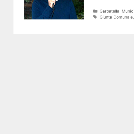
Categorie
Garbatella
,
Munici
Tag
Giunta Comunale