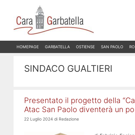
Vai
al
contenuto
HOMEPAGE
GARBATELLA
OSTIENSE
SAN PAOLO
RO
SINDACO GUALTIERI
Presentato il progetto della “Ca
Atac San Paolo diventerà un pol
22 Luglio 2024
di
Redazione