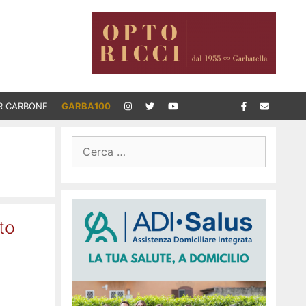
R CARBONE
GARBA100
Ricerca
per:
to