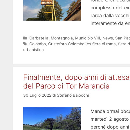
complesso dell’ex 
l’area dalla vecch
interamente da en
Categorie
Garbatella
,
Montagnola
,
Municipio VIII
,
News
,
San Pao
Tag
Colombo
,
Cristoforo Colombo
,
ex fiera di roma
,
fiera 
urbanistica
Finalmente, dopo anni di attesa,
del Parco di Tor Marancia
30 Luglio 2022
di
Stefano Baiocchi
Manca ormai poco, 
martedì 2 agosto sa
perché dopo anni d