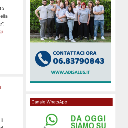
to
ella
e”.
gi
a
Canale WhatsApp
il
el