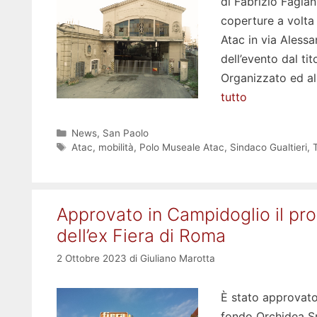
di Fabrizio Fagian
coperture a volta 
Atac in via Alessa
dell’evento dal ti
Organizzato ed all
tutto
Categorie
News
,
San Paolo
Tag
Atac
,
mobilità
,
Polo Museale Atac
,
Sindaco Gualtieri
,
Approvato in Campidoglio il pro
dell’ex Fiera di Roma
2 Ottobre 2023
di
Giuliano Marotta
È stato approvato,
fondo Orchidea Sr