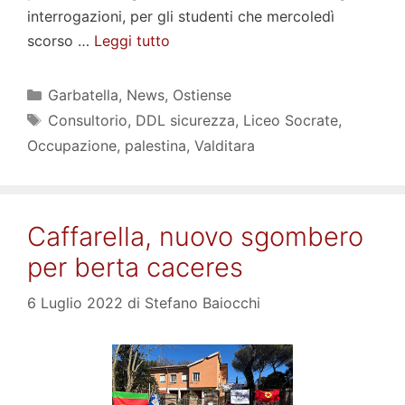
interrogazioni, per gli studenti che mercoledì
scorso …
Leggi tutto
Categorie
Garbatella
,
News
,
Ostiense
Tag
Consultorio
,
DDL sicurezza
,
Liceo Socrate
,
Occupazione
,
palestina
,
Valditara
Caffarella, nuovo sgombero
per berta caceres
6 Luglio 2022
di
Stefano Baiocchi