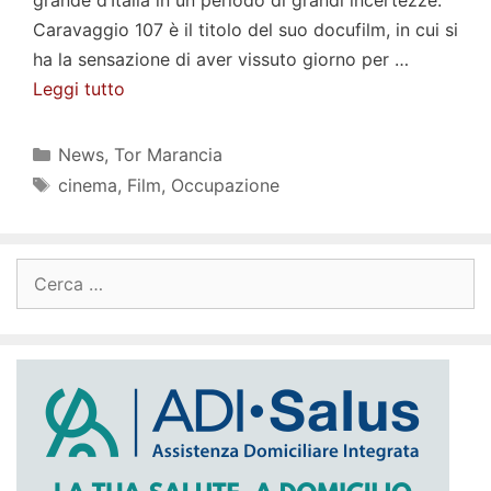
Caravaggio 107 è il titolo del suo docufilm, in cui si
ha la sensazione di aver vissuto giorno per …
Leggi tutto
Categorie
News
,
Tor Marancia
Tag
cinema
,
Film
,
Occupazione
Ricerca
per: