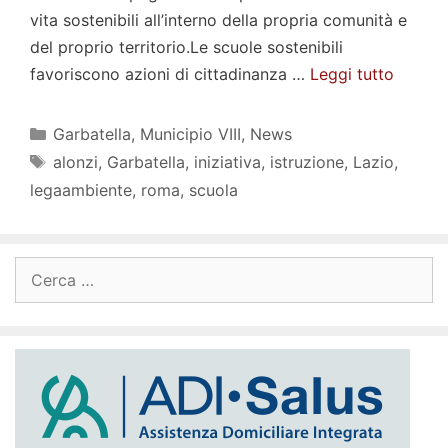
vita sostenibili all’interno della propria comunità e
del proprio territorio.Le scuole sostenibili
favoriscono azioni di cittadinanza …
Leggi tutto
Categorie
Garbatella
,
Municipio VIII
,
News
Tag
alonzi
,
Garbatella
,
iniziativa
,
istruzione
,
Lazio
,
legaambiente
,
roma
,
scuola
Ricerca
per: