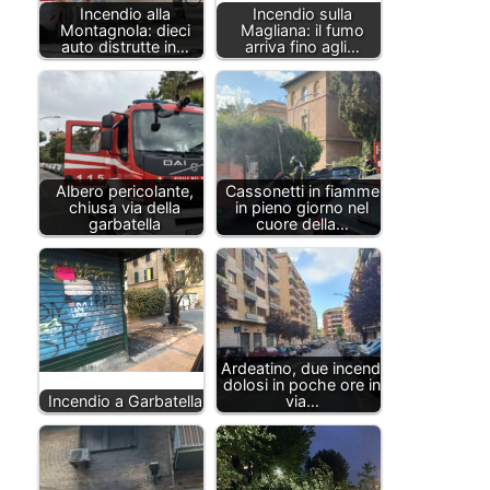
Incendio alla
Incendio sulla
Montagnola: dieci
Magliana: il fumo
auto distrutte in…
arriva fino agli…
Albero pericolante,
Cassonetti in fiamme
chiusa via della
in pieno giorno nel
garbatella
cuore della…
Ardeatino, due incendi
dolosi in poche ore in
Incendio a Garbatella
via…