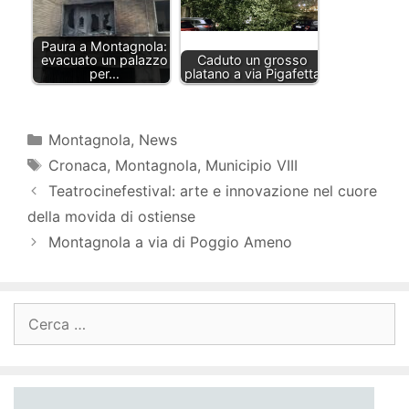
Paura a Montagnola:
evacuato un palazzo
Caduto un grosso
per…
platano a via Pigafetta
Categorie
Montagnola
,
News
Tag
Cronaca
,
Montagnola
,
Municipio VIII
Teatrocinefestival: arte e innovazione nel cuore
della movida di ostiense
Montagnola a via di Poggio Ameno
Ricerca
per: