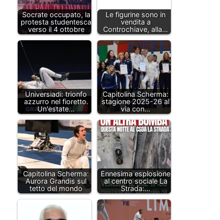
Socrate occupato, la
Le figurine sono in
protesta studentesca
vendita a
verso il 4 ottobre
Controchiave, alla…
Universiadi: trionfo
Capitolina Scherma:
azzurro nel fioretto.
stagione 2025-26 al
Un'estate…
via con…
Capitolina Scherma:
Ennesima esplosione
Aurora Grandis sul
al centro sociale La
tetto del mondo
Strada:…