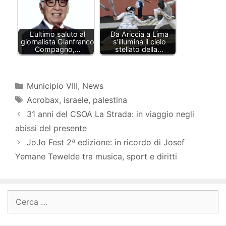
L’ultimo saluto al
Da Ariccia a Lima
giornalista Gianfranco
s’illumina il cielo
Compagno,…
stellato della…
Categorie
Municipio VIII
,
News
Tag
Acrobax
,
israele
,
palestina
31 anni del CSOA La Strada: in viaggio negli
abissi del presente
JoJo Fest 2ª edizione: in ricordo di Josef
Yemane Tewelde tra musica, sport e diritti
Ricerca
per: