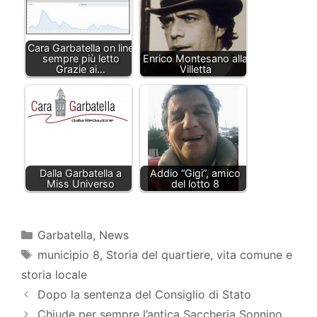
Cara Garbatella on line
sempre più letto
Enrico Montesano alla
Grazie ai…
Villetta
Dalla Garbatella a
Addio “Gigi”, amico
Miss Universo
del lotto 8
Categorie
Garbatella
,
News
Tag
municipio 8
,
Storia del quartiere
,
vita comune e
storia locale
Dopo la sentenza del Consiglio di Stato
Chiude per sempre l’antica Saccheria Sonnino