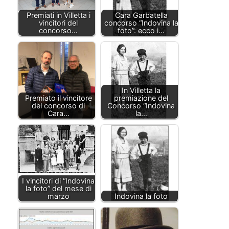
Premiati in Villetta i
Cara Garbatella
vincitori del
concorso “Indovina la
concorso…
foto”: ecco i…
In Villetta la
Premiato il vincitore
premiazione del
del concorso di
Concorso “Indovina
Cara…
la…
I vincitori di “Indovina
la foto” del mese di
marzo
Indovina la foto