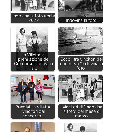
Indovina la foto aprile
2022
Indovina la foto
In Villetta la
premiazione del
Ecco i tre vincitori del
Concorso “Indovina
concorso “Indovina la
la…
foto”
Premiati in Villetta i
I vincitori di “Indovina
vincitori del
la foto” del mese di
concorso…
marzo