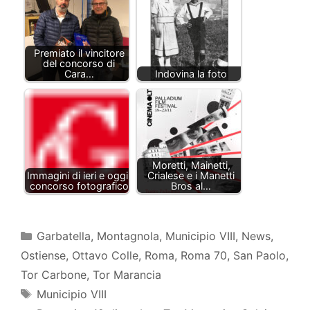
Premiato il vincitore
del concorso di
Cara…
Indovina la foto
Moretti, Mainetti,
Immagini di ieri e oggi:
Crialese e i Manetti
concorso fotografico
Bros al…
Categorie
Garbatella
,
Montagnola
,
Municipio VIII
,
News
,
Ostiense
,
Ottavo Colle
,
Roma
,
Roma 70
,
San Paolo
,
Tor Carbone
,
Tor Marancia
Tag
Municipio VIII