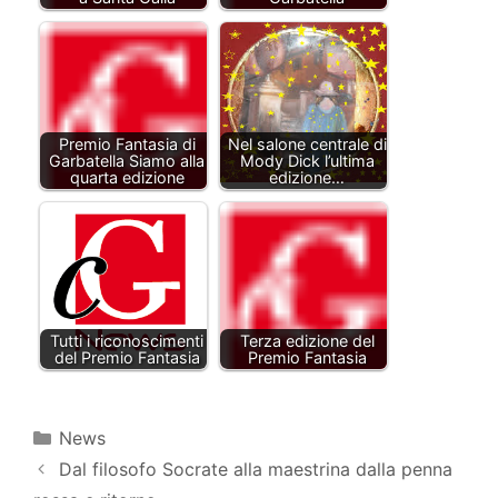
Premio Fantasia di
Nel salone centrale di
Garbatella Siamo alla
Mody Dick l’ultima
quarta edizione
edizione…
Tutti i riconoscimenti
Terza edizione del
del Premio Fantasia
Premio Fantasia
Categorie
News
Dal filosofo Socrate alla maestrina dalla penna