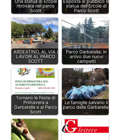
Una statua di Ercole
Esposta al pubblico la
ritrovata nel parco
statua dell'Ercole di
Scott
Parco Scott
ARDEATINO, AL VIA I
Parco Garbatella: in
LAVORI AL PARCO
arrivo due nuovi
SCOTT
campetti
Tornano le Feste di
Primavera a
Le famiglie salvano il
Garbatella e al Parco
parco della Garbatella:
Scott
…