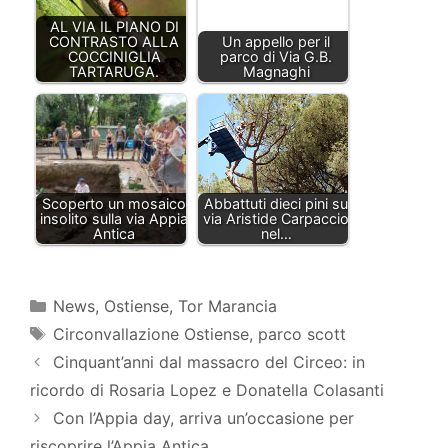
AL VIA IL PIANO DI
CONTRASTO ALLA
Un appello per il
COCCINIGLIA
parco di Via G.B.
TARTARUGA.
Magnaghi
Scoperto un mosaico
Abbattuti dieci pini su
insolito sulla via Appia
via Aristide Carpaccio
Antica
nel…
Categorie
News
,
Ostiense
,
Tor Marancia
Tag
Circonvallazione Ostiense
,
parco scott
Cinquant’anni dal massacro del Circeo: in
ricordo di Rosaria Lopez e Donatella Colasanti
Con l’Appia day, arriva un’occasione per
riscoprire l’Appia Antica