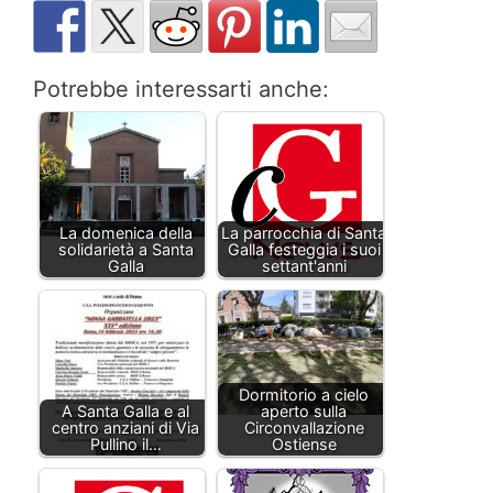
Potrebbe interessarti anche:
La domenica della
La parrocchia di Santa
solidarietà a Santa
Galla festeggia i suoi
Galla
settant'anni
Dormitorio a cielo
A Santa Galla e al
aperto sulla
centro anziani di Via
Circonvallazione
Pullino il…
Ostiense