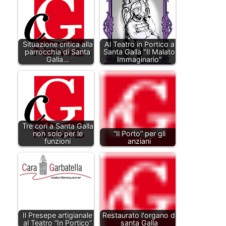
Situazione critica alla
Al Teatro in Portico a
parrocchia di Santa
Santa Galla "Il Malato
Galla…
Immaginario"
Tre cori a Santa Galla
non solo per le
“Il Porto” per gli
funzioni
anziani
Il Presepe artigianale
Restaurato l'organo di
al Teatro “In Portico”
santa Galla