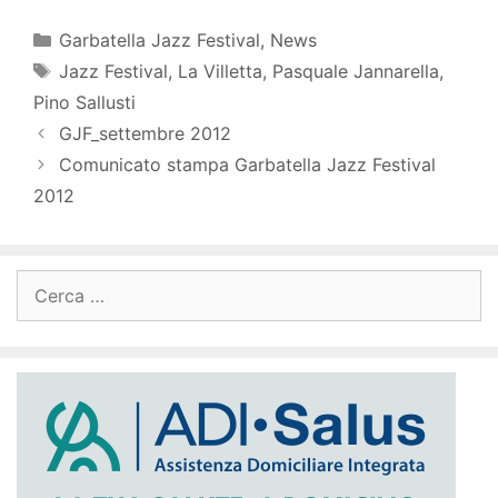
Categorie
Garbatella Jazz Festival
,
News
Tag
Jazz Festival
,
La Villetta
,
Pasquale Jannarella
,
Pino Sallusti
GJF_settembre 2012
Comunicato stampa Garbatella Jazz Festival
2012
Ricerca
per: