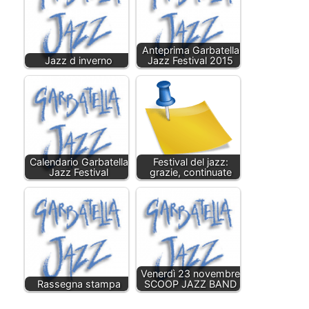
Anteprima Garbatella
Jazz d inverno
Jazz Festival 2015
Calendario Garbatella
Festival del jazz:
Jazz Festival
grazie, continuate
Venerdì 23 novembre
Rassegna stampa
SCOOP JAZZ BAND