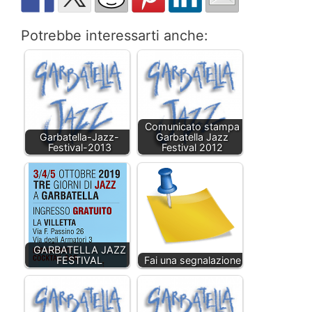
Potrebbe interessarti anche:
Comunicato stampa
Garbatella-Jazz-
Garbatella Jazz
Festival-2013
Festival 2012
GARBATELLA JAZZ
FESTIVAL
Fai una segnalazione