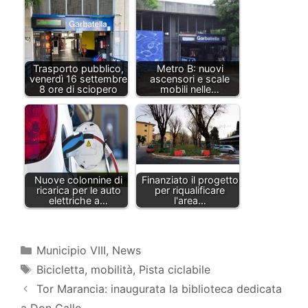
Trasporto pubblico,
Metro Β: nuovi
venerdì 16 settembre
ascensori e scale
8 ore di sciopero
mobili nelle…
Nuove colonnine di
Finanziato il progetto
ricarica per le auto
per riqualificare
elettriche a…
l'area…
Categorie
Municipio VIII
,
News
Tag
Bicicletta
,
mobilità
,
Pista ciclabile
Tor Marancia: inaugurata la biblioteca dedicata
a Don Gallo