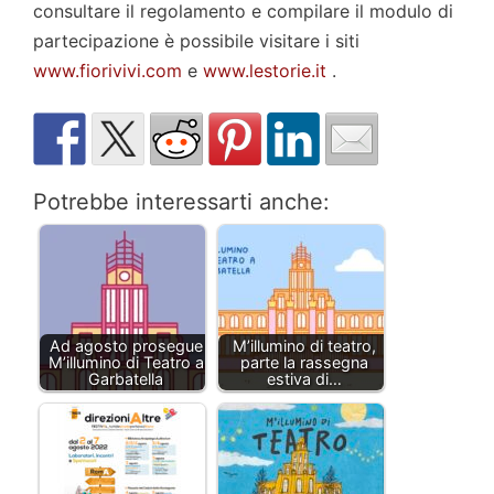
consultare il regolamento e compilare il modulo di
partecipazione è possibile visitare i siti
www.fiorivivi.com
e
www.lestorie.it
.
Potrebbe interessarti anche:
Ad agosto prosegue
M’illumino di teatro,
M’illumino di Teatro a
parte la rassegna
Garbatella
estiva di…