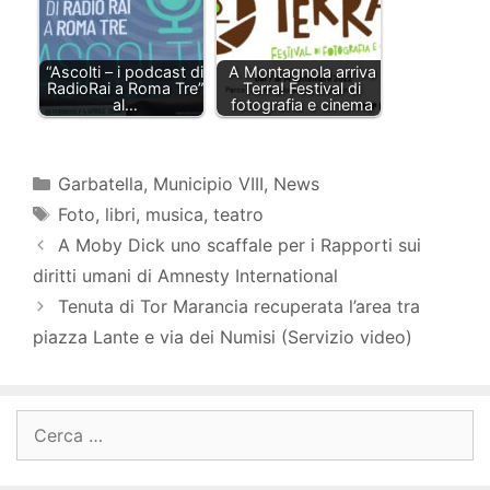
“Ascolti – i podcast di
A Montagnola arriva
RadioRai a Roma Tre”
Terra! Festival di
al…
fotografia e cinema
Categorie
Garbatella
,
Municipio VIII
,
News
Tag
Foto
,
libri
,
musica
,
teatro
A Moby Dick uno scaffale per i Rapporti sui
diritti umani di Amnesty International
Tenuta di Tor Marancia recuperata l’area tra
piazza Lante e via dei Numisi (Servizio video)
Ricerca
per: