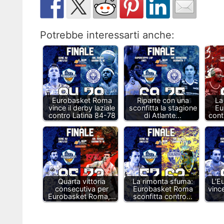
Potrebbe interessarti anche:
Eurobasket Roma
Riparte con una
La
vince il derby laziale
sconfitta la stagione
Eu
contro Latina 84-78
di Atlante…
cont
Quarta vittoria
La rimonta sfuma:
L’E
consecutiva per
Eurobasket Roma
vinc
Eurobasket Roma,…
sconfitta contro…