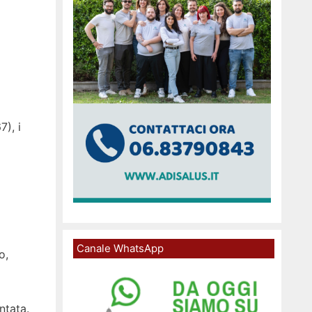
), i
Canale WhatsApp
o,
ntata.