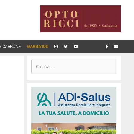
R CARBONE
GARBA100
Ricerca
per: