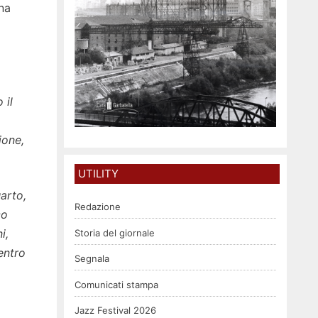
na
 il
ione,
UTILITY
uarto,
Redazione
co
i,
Storia del giornale
entro
Segnala
Comunicati stampa
Jazz Festival 2026