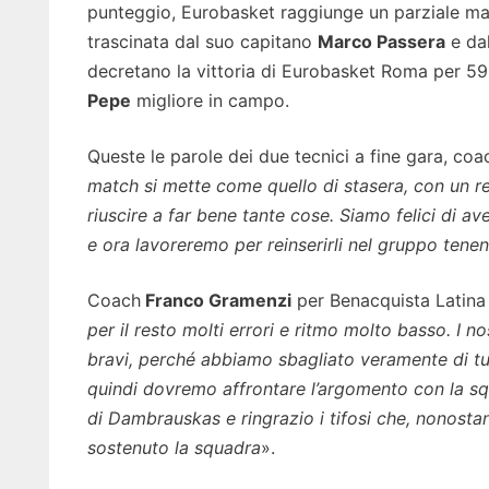
punteggio, Eurobasket raggiunge un parziale mas
trascinata dal suo capitano
Marco Passera
e da
decretano la vittoria di Eurobasket Roma per 59-
Pepe
migliore in campo.
Queste le parole dei due tecnici a fine gara, co
match si mette come quello di stasera, con un r
riuscire a far bene tante cose. Siamo felici di a
e ora lavoreremo per reinserirli nel gruppo tenen
Coach
Franco Gramenzi
per Benacquista Latina
per il resto molti errori e ritmo molto basso. I no
bravi, perché abbiamo sbagliato veramente di tutt
quindi dovremo affrontare l’argomento con la squ
di Dambrauskas e ringrazio i tifosi che, nonostan
sostenuto la squadra
».