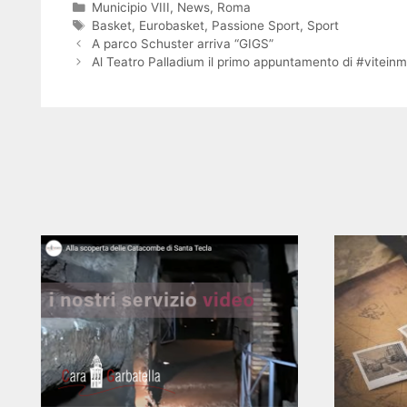
Categorie
Municipio VIII
,
News
,
Roma
Tag
Basket
,
Eurobasket
,
Passione Sport
,
Sport
A parco Schuster arriva “GIGS”
Al Teatro Palladium il primo appuntamento di #vitein