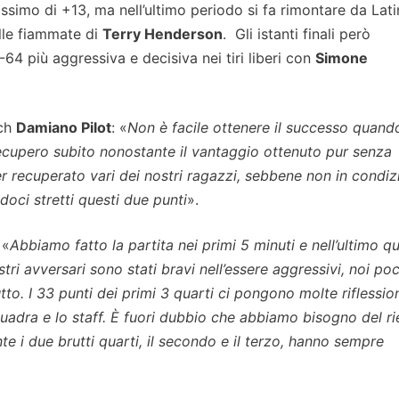
simo di +13, ma nell’ultimo periodo si fa rimontare da Lati
lle fiammate di
Terry Henderson
. Gli istanti finali però
64 più aggressiva e decisiva nei tiri liberi con
Simone
ach
Damiano Pilot
: «
Non è facile ottenere il successo quando
ecupero subito nonostante il vantaggio ottenuto pur senza
ver recuperato vari dei nostri ragazzi, sebbene non in condiz
doci stretti questi due punti
».
 «
Abbiamo fatto la partita nei primi 5 minuti e nell’ultimo q
stri avversari sono stati bravi nell’essere aggressivi, noi po
o. I 33 punti dei primi 3 quarti ci pongono molte riflession
adra e lo staff. È fuori dubbio che abbiamo bisogno del ri
te i due brutti quarti, il secondo e il terzo, hanno sempre