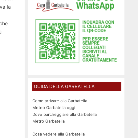
va la
i
nche
ù
GUIDA DELLA GARBATELLA
Come arrivare alla Garbatella
Meteo Garbatella oggi
Dove parcheggiare alla Garbatella
Metro Garbatella
Cosa vedere alla Garbatella