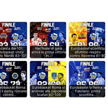
 carica dei 101:
Nel finale di gara
Eurobasket sconfitta
robasket vince
arriva la prima vittoria
all’ultimo respiro
ro Nardò 83-101
in…
contro Ravenna 81-80
urobasket Roma
Eurobasket Roma si
Eurobasket si ferma a
e il derby romano
arrende alla capolista
Fabriano: prima
contro…
Scafati 82-109
sconfitta…