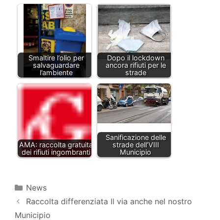
Smaltire l’olio per
Dopo il lockdown
salvaguardare
ancora rifiuti per le
l’ambiente
strade
Sanificazione delle
AMA: raccolta gratuita
strade dell’VIII
dei rifiuti ingombranti
Municipio
Categorie
News
Raccolta differenziata Il via anche nel nostro
Municipio