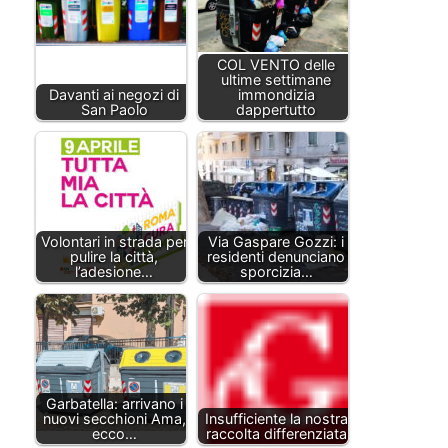
COL VENTO delle
ultime settimane
Davanti ai negozi di
immondizia
San Paolo
dappertutto
Volontari in strada per
Via Gaspare Gozzi: i
pulire la città,
residenti denunciano
l’adesione…
sporcizia…
Garbatella: arrivano i
nuovi secchioni Ama,
Insufficiente la nostra
ecco…
raccolta differenziata