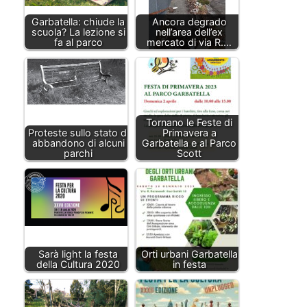
Garbatella: chiude la
Ancora degrado
scuola? La lezione si
nell’area dell’ex
fa al parco
mercato di via R.…
Tornano le Feste di
Proteste sullo stato di
Primavera a
abbandono di alcuni
Garbatella e al Parco
parchi
Scott
Sarà light la festa
Orti urbani Garbatella
della Cultura 2020
in festa