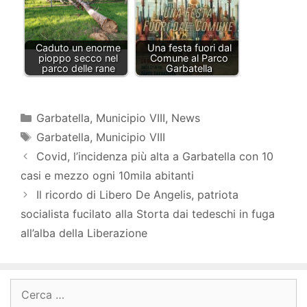
Caduto un enorme
Una festa fuori dal
pioppo secco nel
Comune al Parco
parco delle rane
Garbatella
Categorie
Garbatella
,
Municipio VIII
,
News
Tag
Garbatella
,
Municipio VIII
Covid, l’incidenza più alta a Garbatella con 10
casi e mezzo ogni 10mila abitanti
Il ricordo di Libero De Angelis, patriota
socialista fucilato alla Storta dai tedeschi in fuga
all’alba della Liberazione
Ricerca
per: