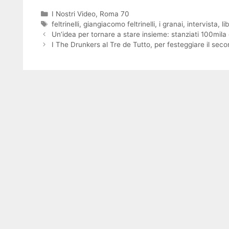
Categorie
I Nostri Video
,
Roma 70
Tag
feltrinelli
,
giangiacomo feltrinelli
,
i granai
,
intervista
,
lib
Un’idea per tornare a stare insieme: stanziati 100mila e
I The Drunkers al Tre de Tutto, per festeggiare il se