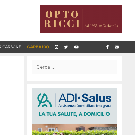
R CARBONE
GARBA100
Ricerca
per: