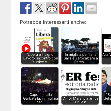
Potrebbe interessarti anche:
“Libera e il signor
In migliaia per Ilaria
Alla 
Lavoro” incontro con
Salis e Zerocalcare a
l’autrice e…
Parco…
Capodaje alla
"Su
Garbatella, in migliaia
A Tor Marancia arriva
dell
per…
Er Fest