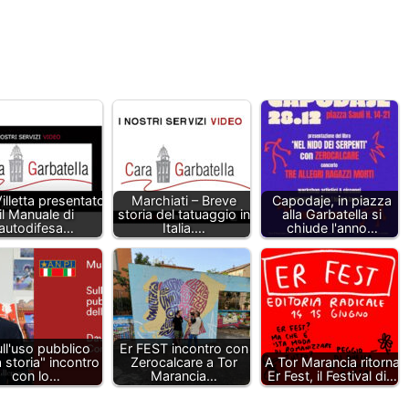
Villetta presentato
Marchiati – Breve
Capodaje, in piazza
il Manuale di
storia del tatuaggio in
alla Garbatella si
autodifesa…
Italia.…
chiude l'anno…
ll'uso pubblico
Er FEST incontro con
a storia" incontro
Zerocalcare a Tor
A Tor Marancia ritorna
con lo…
Marancia…
Er Fest, il Festival di…