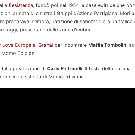
alla
Resistenza
, fondò poi nel 1954 la casa editrice che port
oni armate di sinistra i Gruppi d’Azione Partigiana. Morì a
re preparava, sembra, un’azione di sabotaggio a un tralicci
cora oggi, presentano delle zone d’ombra.
Nuova Europa ai Granai
per incontrare
Mattia Tombolini
au
ce Momo Edizioni.
dalla postfazione di
Carlo Feltrinelli
. Il testo della collana
L
tore online e sul sito di Momo edizioni.