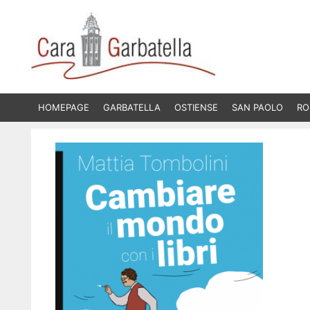
Vai
al
contenuto
HOMEPAGE
GARBATELLA
OSTIENSE
SAN PAOLO
RO