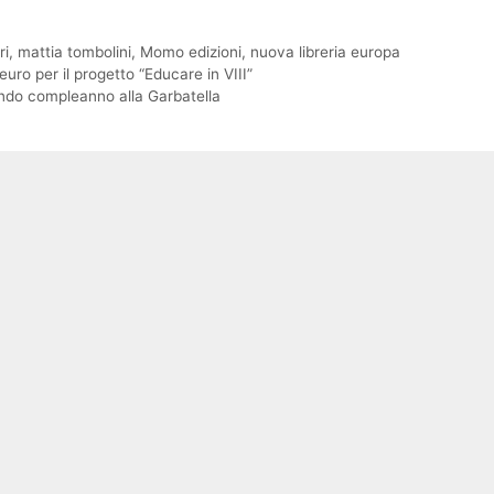
ri
,
mattia tombolini
,
Momo edizioni
,
nuova libreria europa
uro per il progetto “Educare in VIII”
condo compleanno alla Garbatella