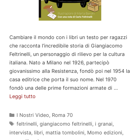
Cambiare il mondo con i libri un testo per ragazzi
che racconta l’incredibile storia di Giangiacomo
Feltrinelli, un personaggio di rilievo per la cultura
italiana. Nato a Milano nel 1926, partecipò
giovanissimo alla Resistenza, fondò poi nel 1954 la
casa editrice che porta il suo nome. Nel 1970
fondò una delle prime formazioni armate di …
Leggi tutto
Categorie
I Nostri Video
,
Roma 70
Tag
feltrinelli
,
giangiacomo feltrinelli
,
i granai
,
intervista
,
libri
,
mattia tombolini
,
Momo edizioni
,