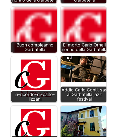
Buon compleanno
E’ morto Carlo Ornelli
Garbatella
nonno della Garbatella
Addio Carlo Conti, sax
in-ricordo-di-carlo-
al Garbatella jazz
lizzani
festival