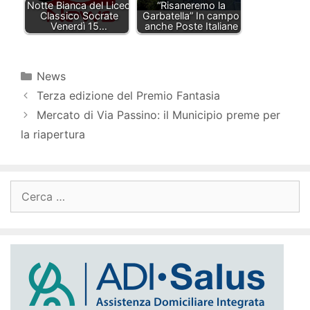
Notte Bianca del Liceo
“Risaneremo la
Classico Socrate
Garbatella” In campo
Venerdì 15…
anche Poste Italiane
Categorie
News
Terza edizione del Premio Fantasia
Mercato di Via Passino: il Municipio preme per
la riapertura
Ricerca
per: