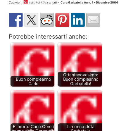
Copyright
tutti i diritti riservati –
Cara Garbatella Anno 1 – Dicembre 2004
Potrebbe interessarti anche:
Ottantanovesimo:
Buon compleanno
Buon compleanno
Carlo
Garbatella!
E’ morto Carlo Ornelli
IL nonno della
nonno della Garbatella
Garbatella