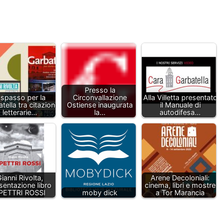
Presso la
 spasso per la
Circonvallazione
Alla Villetta presentato
tella tra citazioni
Ostiense inaugurata
il Manuale di
letterarie…
la…
autodifesa…
ianni Rivolta,
Arene Decoloniali:
sentazione libro
cinema, libri e mostre
PETTRI ROSSI
moby dick
a Tor Marancia