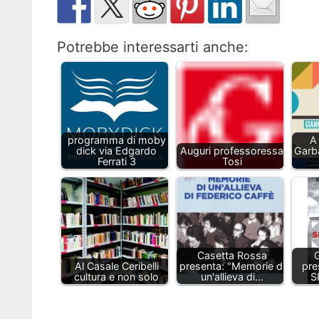
Potrebbe interessarti anche:
programma di moby
A
dick via Edgardo
Auguri professoressa
Garba
Ferrati 3
Tosi
Casetta Rossa
G
Al Casale Ceribelli
presenta: "Memorie di
pre
cultura e non solo
un'allieva di…
S