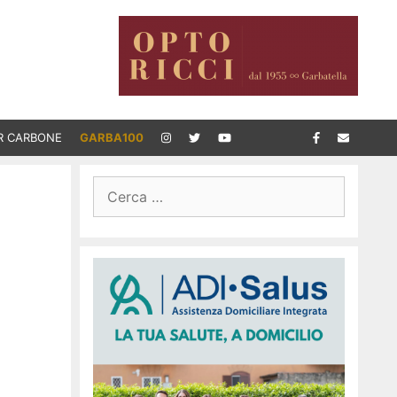
R CARBONE
GARBA100
Ricerca
per: