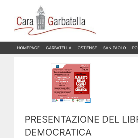
Vai
al
contenuto
HOMEPAGE
GARBATELLA
OSTIENSE
SAN PAOLO
RO
PRESENTAZIONE DEL LIB
DEMOCRATICA