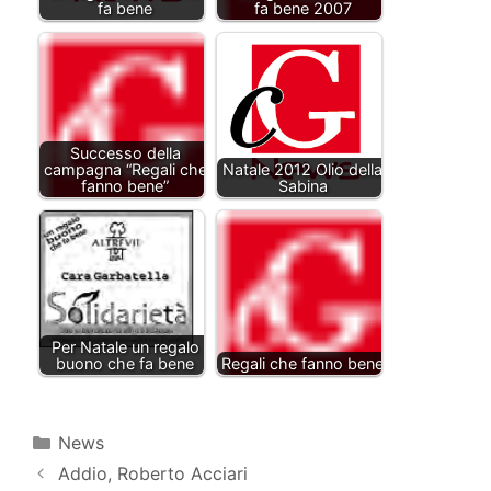
fa bene
fa bene 2007
Successo della
campagna “Regali che
Natale 2012 Olio della
fanno bene”
Sabina
Per Natale un regalo
buono che fa bene
Regali che fanno bene
Categorie
News
Addio, Roberto Acciari