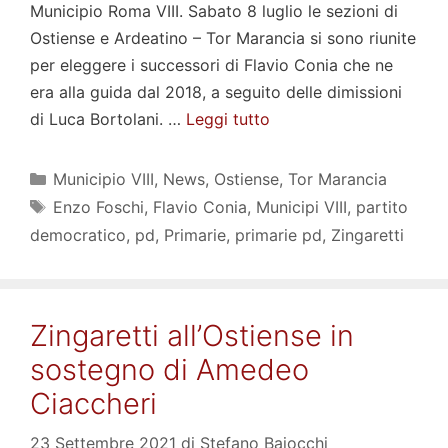
Municipio Roma VIII. Sabato 8 luglio le sezioni di
Ostiense e Ardeatino – Tor Marancia si sono riunite
per eleggere i successori di Flavio Conia che ne
era alla guida dal 2018, a seguito delle dimissioni
di Luca Bortolani. …
Leggi tutto
Categorie
Municipio VIII
,
News
,
Ostiense
,
Tor Marancia
Tag
Enzo Foschi
,
Flavio Conia
,
Municipi VIII
,
partito
democratico
,
pd
,
Primarie
,
primarie pd
,
Zingaretti
Zingaretti all’Ostiense in
sostegno di Amedeo
Ciaccheri
23 Settembre 2021
di
Stefano Baiocchi