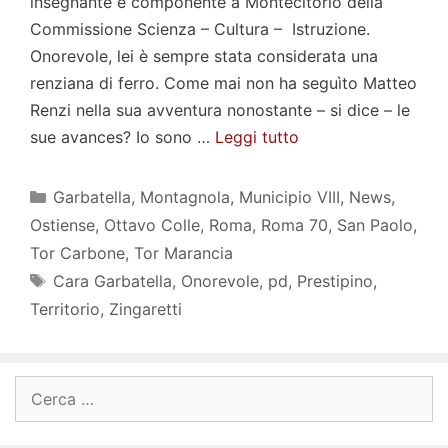
insegnante e componente a Montecitorio della
Commissione Scienza – Cultura – Istruzione.
Onorevole, lei è sempre stata considerata una
renziana di ferro. Come mai non ha seguìto Matteo
Renzi nella sua avventura nonostante – si dice – le
sue avances? Io sono …
Leggi tutto
Categorie
Garbatella
,
Montagnola
,
Municipio VIII
,
News
,
Ostiense
,
Ottavo Colle
,
Roma
,
Roma 70
,
San Paolo
,
Tor Carbone
,
Tor Marancia
Tag
Cara Garbatella
,
Onorevole
,
pd
,
Prestipino
,
Territorio
,
Zingaretti
Ricerca
per: