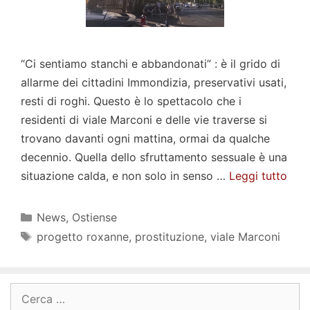
“Ci sentiamo stanchi e abbandonati” : è il grido di
allarme dei cittadini Immondizia, preservativi usati,
resti di roghi. Questo è lo spettacolo che i
residenti di viale Marconi e delle vie traverse si
trovano davanti ogni mattina, ormai da qualche
decennio. Quella dello sfruttamento sessuale è una
situazione calda, e non solo in senso …
Leggi tutto
Categorie
News
,
Ostiense
Tag
progetto roxanne
,
prostituzione
,
viale Marconi
Ricerca
per: