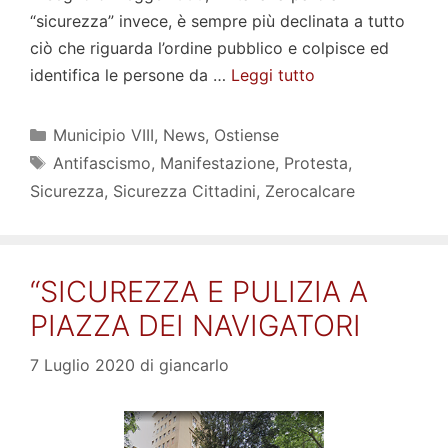
“sicurezza” invece, è sempre più declinata a tutto
ciò che riguarda l’ordine pubblico e colpisce ed
identifica le persone da …
Leggi tutto
Categorie
Municipio VIII
,
News
,
Ostiense
Tag
Antifascismo
,
Manifestazione
,
Protesta
,
Sicurezza
,
Sicurezza Cittadini
,
Zerocalcare
“SICUREZZA E PULIZIA A
PIAZZA DEI NAVIGATORI
7 Luglio 2020
di
giancarlo