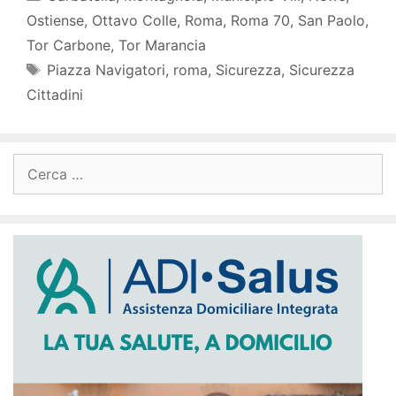
Ostiense
,
Ottavo Colle
,
Roma
,
Roma 70
,
San Paolo
,
Tor Carbone
,
Tor Marancia
Tag
Piazza Navigatori
,
roma
,
Sicurezza
,
Sicurezza
Cittadini
Ricerca
per: