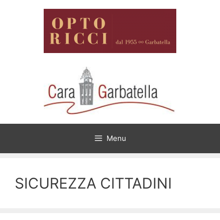
Vai
al
contenuto
Menu
SICUREZZA CITTADINI