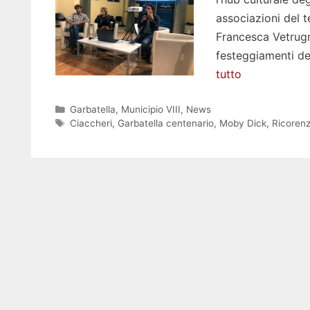
associazioni del t
Francesca Vetrugn
festeggiamenti de
tutto
Categorie
Garbatella
,
Municipio VIII
,
News
Tag
Ciaccheri
,
Garbatella centenario
,
Moby Dick
,
Ricoren