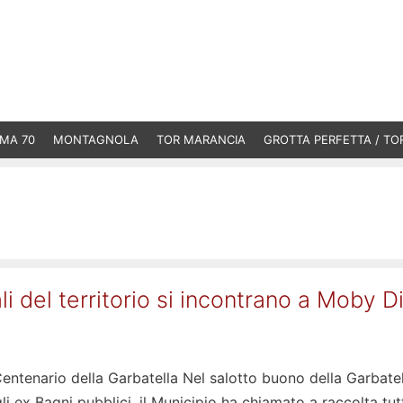
MA 70
MONTAGNOLA
TOR MARANCIA
GROTTA PERFETTA / TO
li del territorio si incontrano a Moby D
l Centenario della Garbatella Nel salotto buono della Garbatel
gli ex Bagni pubblici, il Municipio ha chiamato a raccolta tut