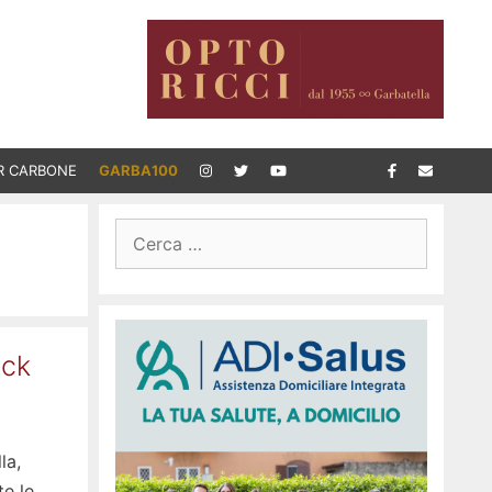
R CARBONE
GARBA100
Ricerca
per:
ick
la,
te le