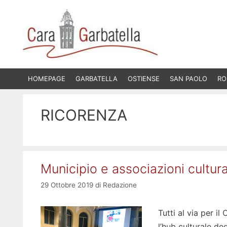
Vai
al
contenuto
HOMEPAGE
GARBATELLA
OSTIENSE
SAN PAOLO
RO
RICORENZA
Municipio e associazioni cultura
29 Ottobre 2019
di
Redazione
Tutti al via per i
l’hub culturale de