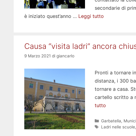
secondarie di prim
è iniziato quest’anno …
Leggi tutto
Causa “visita ladri” ancora chiu
9 Marzo 2021
di
giancarlo
Pronti a tornare i
distanza, i 300 b
tornare a casa. Stu
cartello scritto a
tutto
Categorie
Garbatella
,
Munici
Tag
Ladri nelle scuole