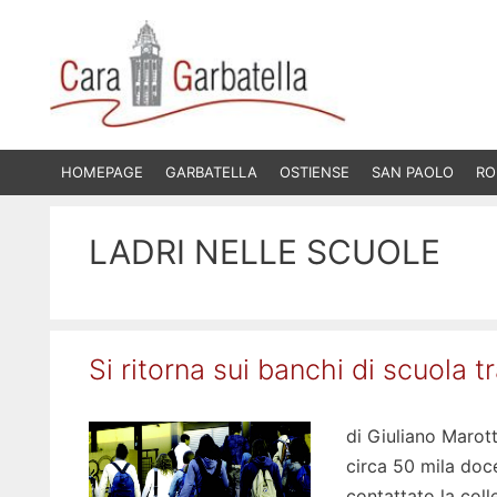
Vai
al
contenuto
HOMEPAGE
GARBATELLA
OSTIENSE
SAN PAOLO
RO
LADRI NELLE SCUOLE
Si ritorna sui banchi di scuola t
di Giuliano Marot
circa 50 mila doce
contattato la coll