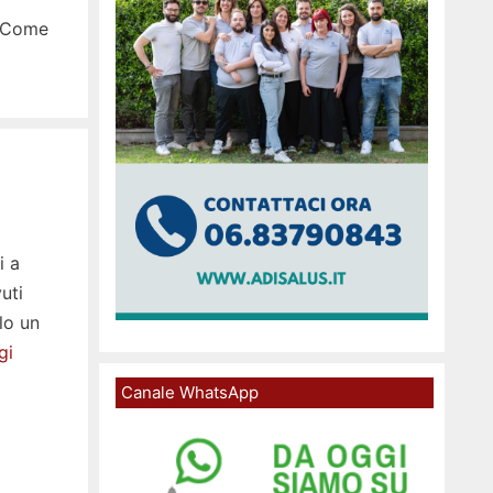
 “Come
i a
uti
llo un
gi
Canale WhatsApp