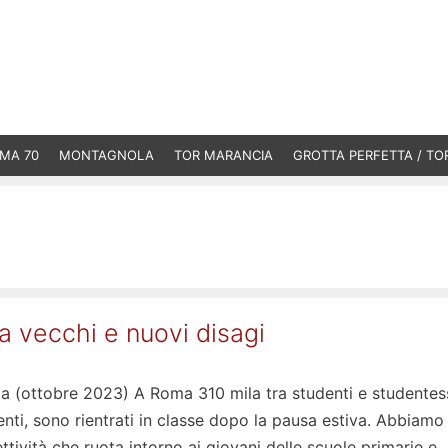
MA 70
MONTAGNOLA
TOR MARANCIA
GROTTA PERFETTA / TO
ra vecchi e nuovi disagi
ta (ottobre 2023) A Roma 310 mila tra studenti e studentes
nti, sono rientrati in classe dopo la pausa estiva. Abbiamo
ettività che ruota intorno ai giovani delle scuole primarie e