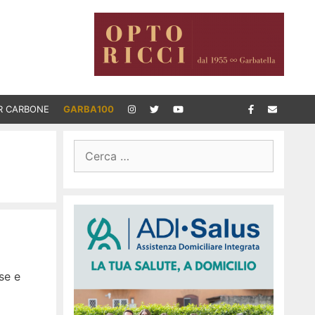
R CARBONE
GARBA100
Ricerca
per:
se e