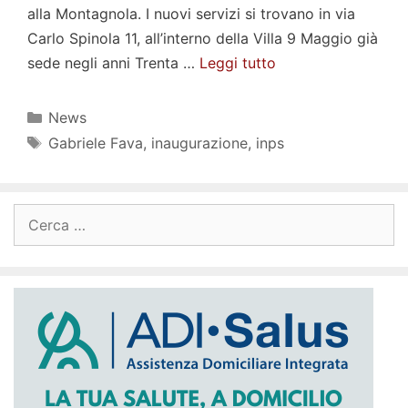
alla Montagnola. I nuovi servizi si trovano in via
Carlo Spinola 11, all’interno della Villa 9 Maggio già
sede negli anni Trenta …
Leggi tutto
Categorie
News
Tag
Gabriele Fava
,
inaugurazione
,
inps
Ricerca
per: