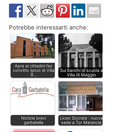
Potrebbe interessarti anche:
Apre ai cittadini l’ex
convitto Ipost di Villa
Sui banchi di scuola a
9…
Villa IX Maggio
Notizie brevi
Liceo Socrate : nuova
garbatella
sede a Tor Marancia