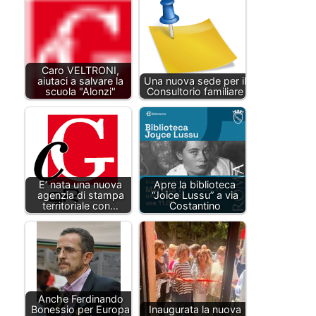
Caro VELTRONI,
aiutaci a salvare la
Una nuova sede per il
scuola "Alonzi"
Consultorio familiare
E’ nata una nuova
Apre la biblioteca
agenzia di stampa
“Joice Lussu” a via
territoriale con…
Costantino
Anche Ferdinando
Bonessio per Europa
Inaugurata la nuova