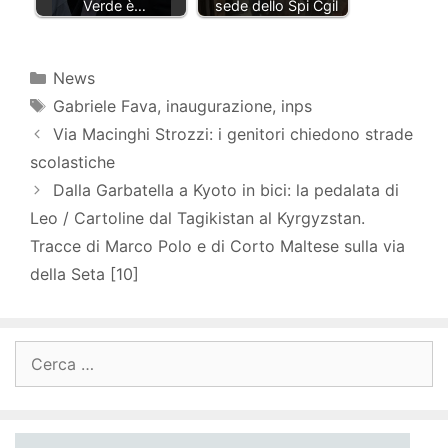
Verde è…
sede dello Spi Cgil
Categorie
News
Tag
Gabriele Fava
,
inaugurazione
,
inps
Via Macinghi Strozzi: i genitori chiedono strade
scolastiche
Dalla Garbatella a Kyoto in bici: la pedalata di
Leo / Cartoline dal Tagikistan al Kyrgyzstan.
Tracce di Marco Polo e di Corto Maltese sulla via
della Seta [10]
Ricerca
per: