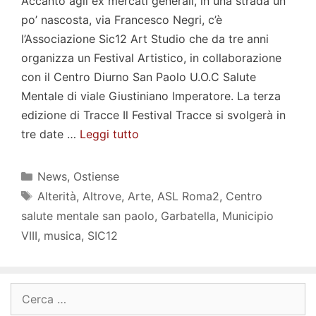
Accanto agli ex mercati generali, in una strada un
po’ nascosta, via Francesco Negri, c’è
l’Associazione Sic12 Art Studio che da tre anni
organizza un Festival Artistico, in collaborazione
con il Centro Diurno San Paolo U.O.C Salute
Mentale di viale Giustiniano Imperatore. La terza
edizione di Tracce Il Festival Tracce si svolgerà in
tre date …
Leggi tutto
Categorie
News
,
Ostiense
Tag
Alterità
,
Altrove
,
Arte
,
ASL Roma2
,
Centro
salute mentale san paolo
,
Garbatella
,
Municipio
VIII
,
musica
,
SIC12
Ricerca
per: