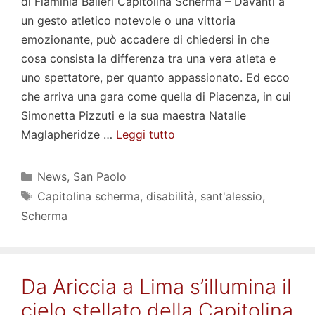
di Flaminia Balleri Capitolina Scherma – Davanti a
un gesto atletico notevole o una vittoria
emozionante, può accadere di chiedersi in che
cosa consista la differenza tra una vera atleta e
uno spettatore, per quanto appassionato. Ed ecco
che arriva una gara come quella di Piacenza, in cui
Simonetta Pizzuti e la sua maestra Natalie
Maglapheridze …
Leggi tutto
Categorie
News
,
San Paolo
Tag
Capitolina scherma
,
disabilità
,
sant'alessio
,
Scherma
Da Ariccia a Lima s’illumina il
cielo stellato della Capitolina