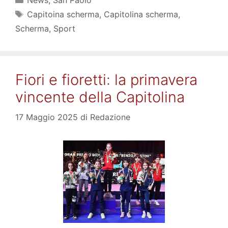
News
,
San Paolo
Tag
Capitoina scherma
,
Capitolina scherma
,
Scherma
,
Sport
Fiori e fioretti: la primavera
vincente della Capitolina
17 Maggio 2025
di
Redazione