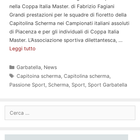
nella Coppa Italia Master. di Fabrizio Fagiani
Grandi prestazioni per le squadre di fioretto della
Capitolina Scherma nei Campionati italiani assoluti
di Piacenza e per gli individuali di Coppa Italia
Master. L’Associazione sportiva dilettantesca, …
Leggi tutto
Categorie
Garbatella
,
News
Tag
Capitoina scherma
,
Capitolina scherma
,
Passione Sport
,
Scherma
,
Sport
,
Sport Garbatella
Ricerca
per: