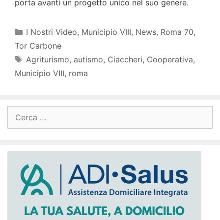
porta avanti un progetto unico nel suo genere.
Categorie
I Nostri Video
,
Municipio VIII
,
News
,
Roma 70
,
Tor Carbone
Tag
Agriturismo
,
autismo
,
Ciaccheri
,
Cooperativa
,
Municipio VIII
,
roma
Ricerca
per: