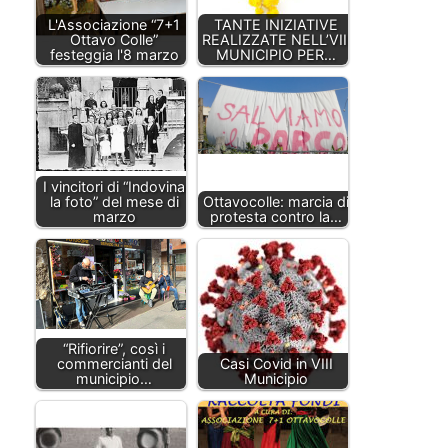
L'Associazione “7+1
TANTE INIZIATIVE
Ottavo Colle”
REALIZZATE NELL’VIII
festeggia l'8 marzo
MUNICIPIO PER…
I vincitori di “Indovina
la foto” del mese di
Ottavocolle: marcia di
marzo
protesta contro la…
“Rifiorire”, così i
commercianti del
Casi Covid in VIII
municipio…
Municipio