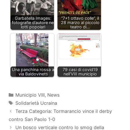
Garbatella Images:
“7+1 ottavo colle”, il
fotografie d’autore nei
28 marzo al piccolo
lotti popolari
teatro di…
Una panchina rossa a
79 casi di covid19
via Baldovinetti
nell'VIII municipio
Categorie
Municipio VIII
,
News
Tag
Solidarietà Ucraina
Terza Categoria: Tormarancio vince il derby
contro San Paolo 1-0
Un bosco verticale contro lo smog della