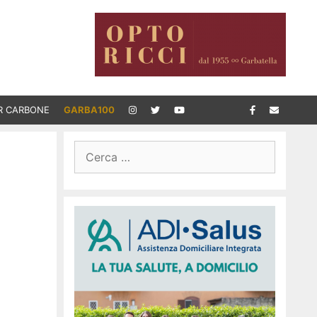
R CARBONE
GARBA100
Ricerca
per: