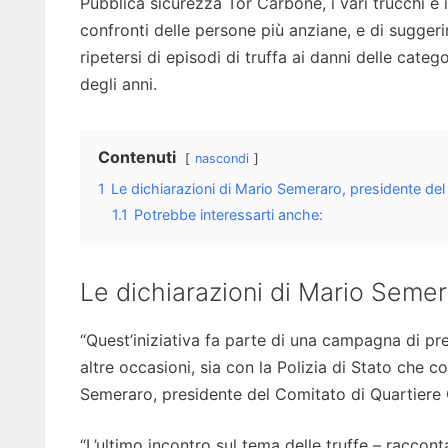
Pubblica sicurezza Tor Carbone, i vari trucchi e i
confronti delle persone più anziane, e di sugger
ripetersi di episodi di truffa ai danni delle cate
degli anni.
Contenuti
nascondi
1
Le dichiarazioni di Mario Semeraro, presidente del
1.1
Potrebbe interessarti anche:
Le dichiarazioni di Mario Semer
“Quest’iniziativa fa parte di una campagna di p
altre occasioni, sia con la Polizia di Stato che c
Semeraro, presidente del Comitato di Quartiere 
“L’ultimo incontro sul tema delle truffe – raccont