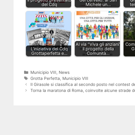
del Cdq
Michele un…
te
Al via "Viva gli anziani"
Comi
L’iniziativa del Cdq
il progetto della
G
Grottaperfetta e…
Comunità…
Categorie
Municipio VIII
,
News
Tag
Grotta Perfetta
,
Municipio VIII
Il Girasole si classifica al secondo posto nel contest 
Torna la maratona di Roma, coinvolte alcune strade del