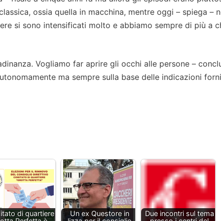
iù classica, ossia quella in macchina, mentre oggi – spiega – n
ere si sono intensificati molto e abbiamo sempre di più a c
ittadinanza. Vogliamo far aprire gli occhi alle persone – conc
utonomamente ma sempre sulla base delle indicazioni forni
tato di quartiere
Un ex Questore in
Due incontri sul tema
otta Perfetta è
lizza per il consiglio
presso i centri del