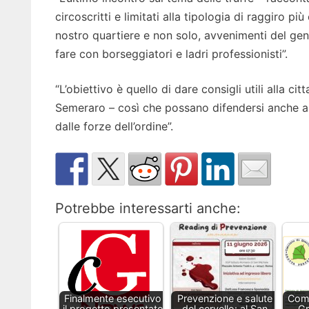
circoscritti e limitati alla tipologia di raggiro p
nostro quartiere e non solo, avvenimenti del gen
fare con borseggiatori e ladri professionisti”.
“L’obiettivo è quello di dare consigli utili alla c
Semeraro – così che possano difendersi anche a
dalle forze dell’ordine”.
Potrebbe interessarti anche:
Finalmente esecutivo
Prevenzione e salute
Comi
il progetto presentato
del cervello: al San
Gr