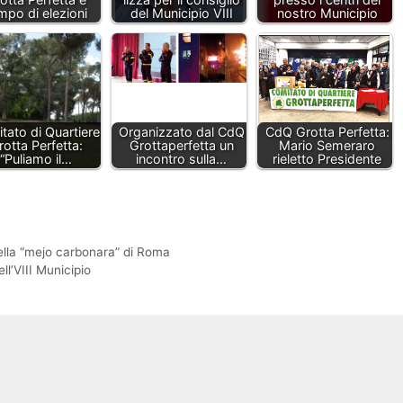
mpo di elezioni
del Municipio VIII
nostro Municipio
tato di Quartiere
Organizzato dal CdQ
CdQ Grotta Perfetta:
rotta Perfetta:
Grottaperfetta un
Mario Semeraro
“Puliamo il…
incontro sulla…
rieletto Presidente
della “mejo carbonara” di Roma
l’VIII Municipio