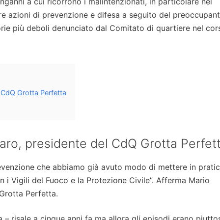
nganni a cui ricorrono i malintenzionati, in particolare nei
ire azioni di prevenzione e difesa a seguito del preoccupan
gorie più deboli denunciato dal Comitato di quartiere nel cor
 CdQ Grotta Perfetta
aro, presidente del CdQ Grotta Perfet
revenzione che abbiamo già avuto modo di mettere in pratic
on i Vigili del Fuoco e la Protezione Civile”. Afferma Mario
Grotta Perfetta.
a – risale a cinque anni fa ma allora gli episodi erano piutto