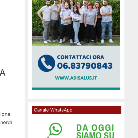
TA
Canale WhatsApp
zione
enerdì