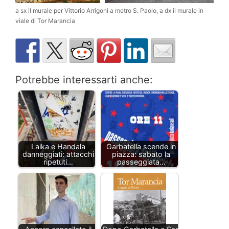
a sx il murale per Vittorio Arrigoni a metro S. Paolo, a dx il murale in
viale di Tor Marancia
Potrebbe interessarti anche:
Laika e Handala
Garbatella scende in
danneggiati: attacchi
piazza: sabato la
ripetuti…
passeggiata…