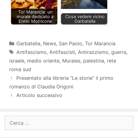
Tor Marancia: un
murale dedicato a
Cosa vedere vicino
Ennio Morricone
Garbatella
Categorie
Garbatella
,
News
,
San Paolo
,
Tor Marancia
Tag
Antifascismo
,
Antifascisti
,
Antirazzismo
,
guerra
,
israele
,
medio oriente
,
Murales
,
palestina
,
rete
roma sud
Presentato alla libreria “Le storie” il primo
romanzo di Claudia Origoni
Articolo successivo
Ricerca
per: