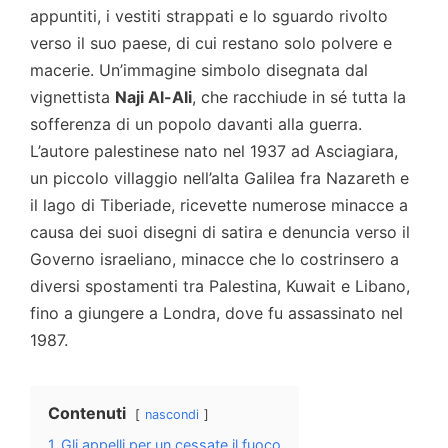
appuntiti, i vestiti strappati e lo sguardo rivolto
verso il suo paese, di cui restano solo polvere e
macerie. Un’immagine simbolo disegnata dal
vignettista
Naji Al-Ali
, che racchiude in sé tutta la
sofferenza di un popolo davanti alla guerra.
L’autore palestinese nato nel 1937 ad Asciagiara,
un piccolo villaggio nell’alta Galilea fra Nazareth e
il lago di Tiberiade, ricevette numerose minacce a
causa dei suoi disegni di satira e denuncia verso il
Governo israeliano, minacce che lo costrinsero a
diversi spostamenti tra Palestina, Kuwait e Libano,
fino a giungere a Londra, dove fu assassinato nel
1987.
Contenuti
nascondi
1
Gli appelli per un cessate il fuoco