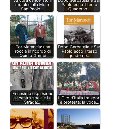
Ancora cancellato il
Dopo Garbatella e San
murales alla Metro
Paolo ecco il terzo
San Paolo.…
Quaderno…
Tor Marancia: una
Dopo Garbatella e San
roccia in ricordo di
Paolo ecco il terzo
Quinto Gambi
quaderno…
Ennesima esplosione
al centro sociale La
Il Giro d’Italia tra sport
Strada:…
e protesta: la voce…