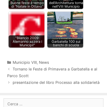
Buone feste è tempo
dell'Architettura torna
di “Natale in Ottavo”
nell'VIII Municipio
"Bilancio 2009:
Alemanno azzera i
Garbatella 100 sui
Municipi!"
banchi di scuola
Categorie
Municipio VIII
,
News
Tornano le Feste di Primavera a Garbatella e al
Parco Scott
presentazione del libro Processo alla solidarietà
Ricerca
per: