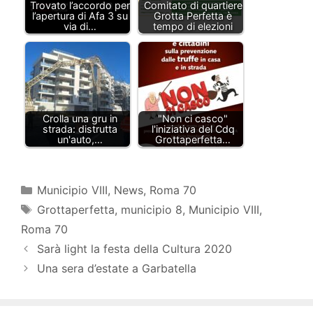
Trovato l’accordo per
Comitato di quartiere
l’apertura di Afa 3 su
Grotta Perfetta è
via di…
tempo di elezioni
Crolla una gru in
"Non ci casco"
strada: distrutta
l'iniziativa del Cdq
un'auto,…
Grottaperfetta…
Categorie
Municipio VIII
,
News
,
Roma 70
Tag
Grottaperfetta
,
municipio 8
,
Municipio VIII
,
Roma 70
Sarà light la festa della Cultura 2020
Una sera d’estate a Garbatella