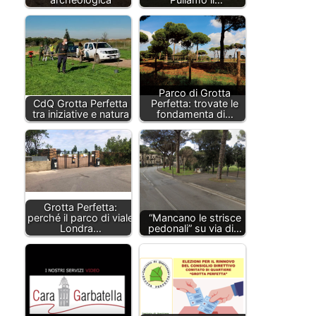
Parco di Grotta
CdQ Grotta Perfetta
Perfetta: trovate le
tra iniziative e natura
fondamenta di…
Grotta Perfetta:
perché il parco di viale
“Mancano le strisce
Londra…
pedonali” su via di…