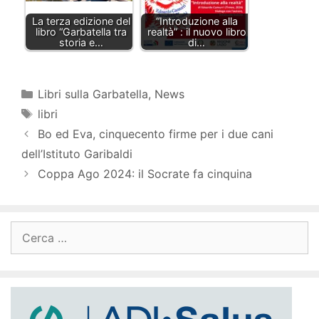
La terza edizione del
“Introduzione alla
libro “Garbatella tra
realtà” : il nuovo libro
storia e…
di…
Categorie
Libri sulla Garbatella
,
News
Tag
libri
Bo ed Eva, cinquecento firme per i due cani
dell’Istituto Garibaldi
Coppa Ago 2024: il Socrate fa cinquina
Ricerca
per: