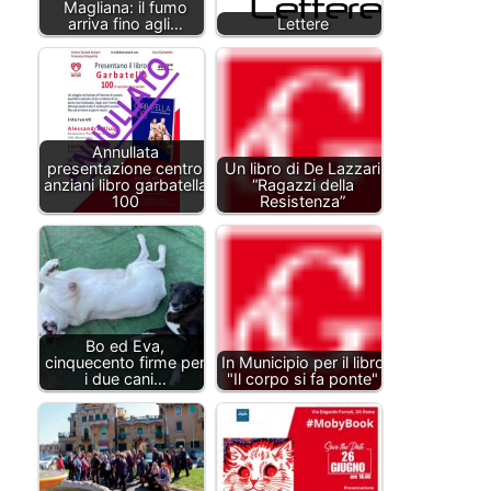
Magliana: il fumo
arriva fino agli…
Lettere
Annullata
presentazione centro
Un libro di De Lazzari
anziani libro garbatella
“Ragazzi della
100
Resistenza”
Bo ed Eva,
cinquecento firme per
In Municipio per il libro
i due cani…
"Il corpo si fa ponte"