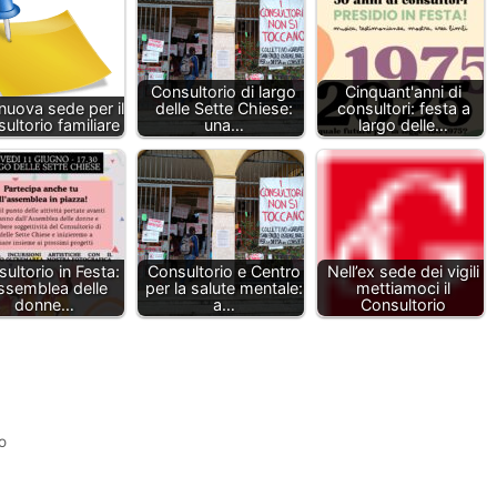
Consultorio di largo
Cinquant'anni di
nuova sede per il
delle Sette Chiese:
consultori: festa a
ultorio familiare
una…
largo delle…
ultorio in Festa:
Consultorio e Centro
Nell’ex sede dei vigili
Assemblea delle
per la salute mentale:
mettiamoci il
donne…
a…
Consultorio
o