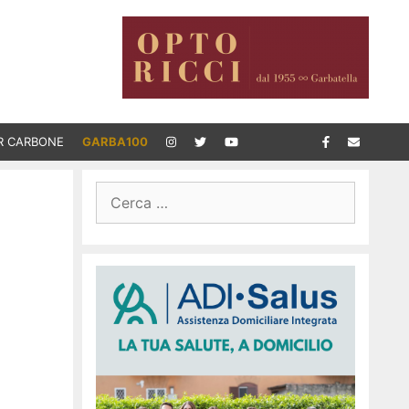
R CARBONE
GARBA100
Ricerca
per: