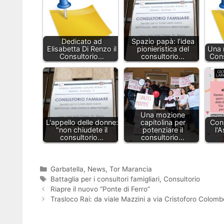
Dedicato ad
Spazio papà: l’idea
Elisabetta Di Renzo il
pionieristica del
Una 
Consultorio…
consultorio…
Cons
Una mozione
L'appello delle donne:
capitolina per
Cons
"non chiudete il
potenziare il
l'
consultorio…
consultorio…
Categorie
Garbatella
,
News
,
Tor Marancia
Tag
Battaglia per i consultori famigliari
,
Consultorio
Riapre il nuovo “Ponte di Ferro”
Trasloco Rai: da viale Mazzini a via Cristoforo Colomb