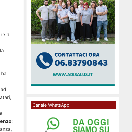
re di
la
 ha
 ad
tari,
Canale WhatsApp
le
Renzo
:
danza,