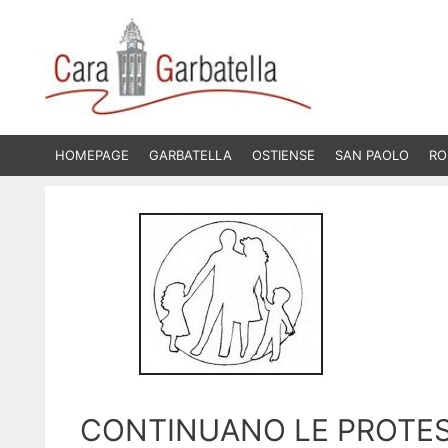
Vai
al
contenuto
HOMEPAGE
GARBATELLA
OSTIENSE
SAN PAOLO
RO
CONTINUANO LE PROTEST