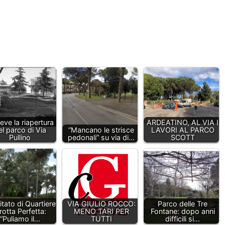
eve la riapertura
ARDEATINO, AL VIA I
el parco di Via
“Mancano le strisce
LAVORI AL PARCO
Pullino
pedonali” su via di…
SCOTT
tato di Quartiere
VIA GIULIO ROCCO:
Parco delle Tre
rotta Perfetta:
MENO TARI PER
Fontane: dopo anni
“Puliamo il…
TUTTI
difficili si…