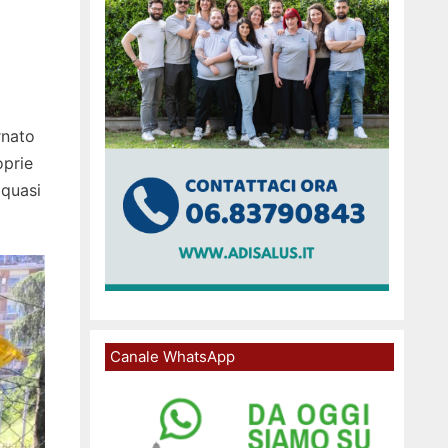
rnato
oprie
 quasi
Canale WhatsApp