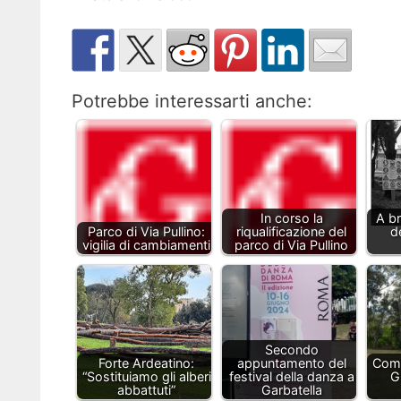
Potrebbe interessarti anche:
In corso la
A br
Parco di Via Pullino:
riqualificazione del
d
vigilia di cambiamenti
parco di Via Pullino
Secondo
Forte Ardeatino:
appuntamento del
Comi
“Sostituiamo gli alberi
festival della danza a
G
abbattuti”
Garbatella