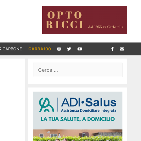
R CARBONE
GARBA100
Ricerca
per: