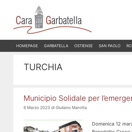
Vai
al
contenuto
HOMEPAGE
GARBATELLA
OSTIENSE
SAN PAOLO
RO
TURCHIA
Municipio Solidale per l’emerge
6 Marzo 2023
di
Giuliano Marotta
Domenica 12 marzo
Benedetto Croce 5