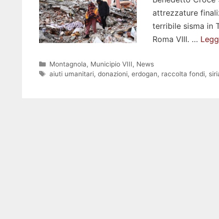
attrezzature final
terribile sisma in
Roma VIII. …
Leggi
Categorie
Montagnola
,
Municipio VIII
,
News
Tag
aiuti umanitari
,
donazioni
,
erdogan
,
raccolta fondi
,
siri