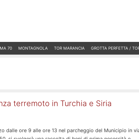
MA 70
MONTAGNOLA
TOR MARANCIA
GROTTA PERFETTA / TO
nza terremoto in Turchia e Siria
 dalle ore 9 alle ore 13 nel parcheggio del Municipio in vi
0, si svolgerà una raccolta di beni di prima necessità e