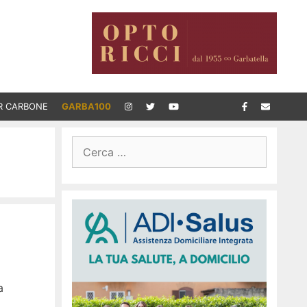
R CARBONE
GARBA100
Ricerca
per:
a