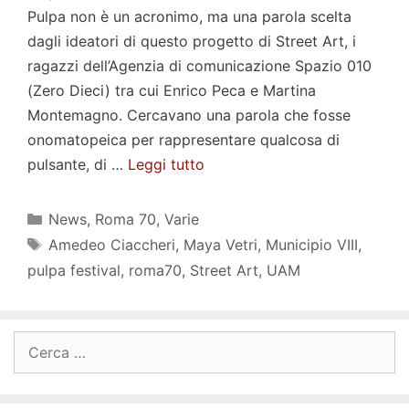
Pulpa non è un acronimo, ma una parola scelta
dagli ideatori di questo progetto di Street Art, i
ragazzi dell’Agenzia di comunicazione Spazio 010
(Zero Dieci) tra cui Enrico Peca e Martina
Montemagno. Cercavano una parola che fosse
onomatopeica per rappresentare qualcosa di
pulsante, di …
Leggi tutto
Categorie
News
,
Roma 70
,
Varie
Tag
Amedeo Ciaccheri
,
Maya Vetri
,
Municipio VIII
,
pulpa festival
,
roma70
,
Street Art
,
UAM
Ricerca
per: