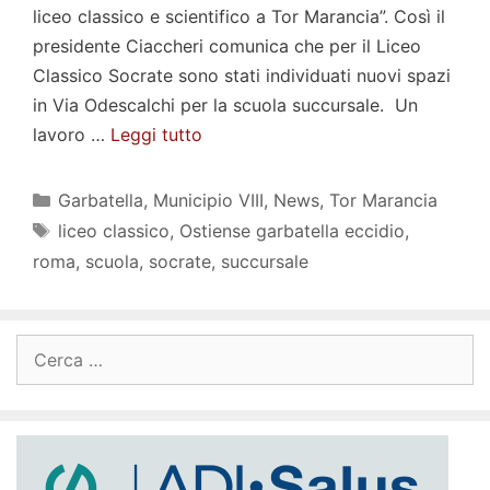
liceo classico e scientifico a Tor Marancia”. Così il
presidente Ciaccheri comunica che per il Liceo
Classico Socrate sono stati individuati nuovi spazi
in Via Odescalchi per la scuola succursale. Un
lavoro …
Leggi tutto
Categorie
Garbatella
,
Municipio VIII
,
News
,
Tor Marancia
Tag
liceo classico
,
Ostiense garbatella eccidio
,
roma
,
scuola
,
socrate
,
succursale
Ricerca
per: