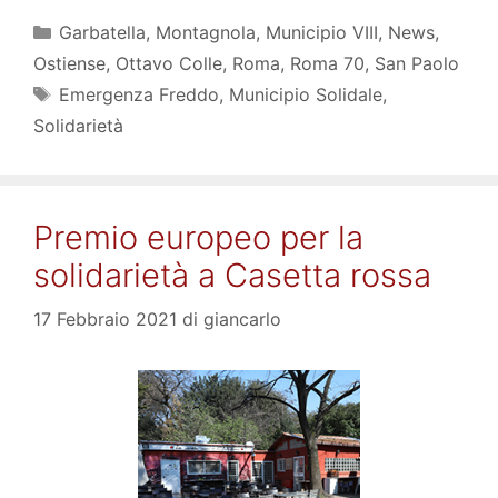
Categorie
Garbatella
,
Montagnola
,
Municipio VIII
,
News
,
Ostiense
,
Ottavo Colle
,
Roma
,
Roma 70
,
San Paolo
Tag
Emergenza Freddo
,
Municipio Solidale
,
Solidarietà
Premio europeo per la
solidarietà a Casetta rossa
17 Febbraio 2021
di
giancarlo