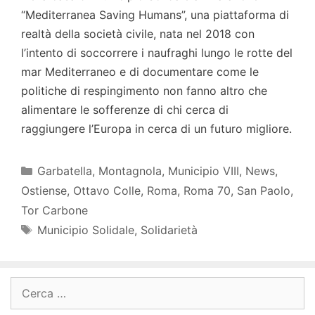
“Mediterranea Saving Humans”, una piattaforma di
realtà della società civile, nata nel 2018 con
l’intento di soccorrere i naufraghi lungo le rotte del
mar Mediterraneo e di documentare come le
politiche di respingimento non fanno altro che
alimentare le sofferenze di chi cerca di
raggiungere l’Europa in cerca di un futuro migliore.
Categorie
Garbatella
,
Montagnola
,
Municipio VIII
,
News
,
Ostiense
,
Ottavo Colle
,
Roma
,
Roma 70
,
San Paolo
,
Tor Carbone
Tag
Municipio Solidale
,
Solidarietà
Ricerca
per: