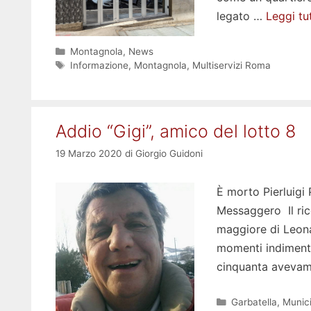
legato …
Leggi tu
Categorie
Montagnola
,
News
Tag
Informazione
,
Montagnola
,
Multiservizi Roma
Addio “Gigi”, amico del lotto 8
19 Marzo 2020
di
Giorgio Guidoni
È morto Pierluigi 
Messaggero Il rico
maggiore di Leona
momenti indimentic
cinquanta avevamo
Categorie
Garbatella
,
Munici