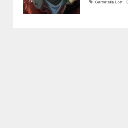
Tag
Garbatella Lotti
,
G