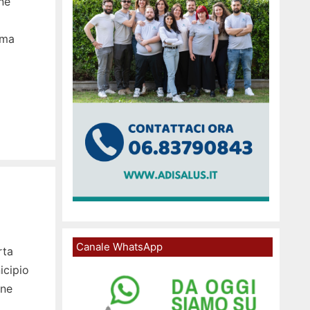
ne
 ma
Canale WhatsApp
rta
icipio
ene