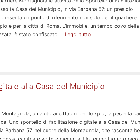
rtiere Montagnola le attività dello Sportello di Facilitazio
esso la Casa del Municipio, in via Barbana 57: un presidio
appresenta un punto di riferimento non solo per il quartiere,
ipio e per la città di Roma. L’immobile, un tempo covo della
izzata, è stato confiscato …
Leggi tutto
gitale alla Casa del Municipio
 Montagnola, un aiuto ai cittadini per lo spid, la pec e la ca
nica. Uno sportello di facilitazione digitale alla Casa del Mun
 via Barbana 57, nel cuore della Montagnola, che racconta b
e possa cambiare volto e memoria. Un tempo luogo opaco,