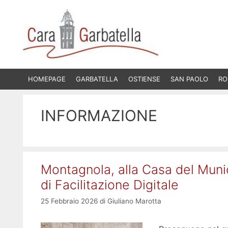
Vai
al
contenuto
HOMEPAGE
GARBATELLA
OSTIENSE
SAN PAOLO
RO
INFORMAZIONE
Montagnola, alla Casa del Munic
di Facilitazione Digitale
25 Febbraio 2026
di
Giuliano Marotta