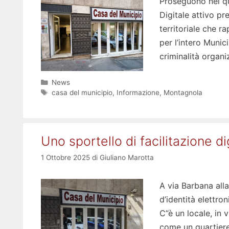
Proseguono nel qua
Digitale attivo pr
territoriale che r
per l’intero Munic
criminalità organ
Categorie
News
Tag
casa del municipio
,
Informazione
,
Montagnola
Uno sportello di facilitazione di
1 Ottobre 2025
di
Giuliano Marotta
A via Barbana alla
d’identità elettro
C’’è un locale, in
come un quartier