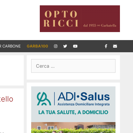
R CARBONE
GARBA100
Ricerca
per:
ello