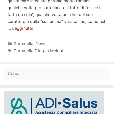
giustificare la calata gergale molto romana,
qualche volta per sottolineare il fatto di “essersi
fatta da sola”, qualche volta per dire del suo
carattere e della “sua anima” verace che, come nel
…
Leggi tutto
Categorie
Garbatella
,
News
Tag
Garbatella Giorgia Meloni
Ricerca
per: