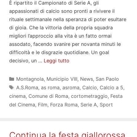
È ripartito il Campionato di Serie A, gli
appassionati di calcio sono pronti a rivivere il
rituale settimanale nella speranza di poter esultare
di gioia. Che la vittoria della propria squadra
migliori l’approccio alla vita è un fatto ormai
assodato, facendo svanire per novanta minuti le
difficoltà e le disgrazie quotidiane. Un goal
decisivo, un …
Leggi tutto
Categorie
Montagnola
,
Municipio VIII
,
News
,
San Paolo
Tag
A.S.Roma
,
as roma
,
asroma
,
Calcio
,
Calcio a 5
,
cinema
,
Comune di Roma
,
cortometraggio
,
Festa
del Cinema
,
Film
,
Forza Roma
,
Serie A
,
Sport
Continua la festa giallorossa