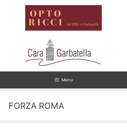
Vai
al
contenuto
Menu
FORZA ROMA