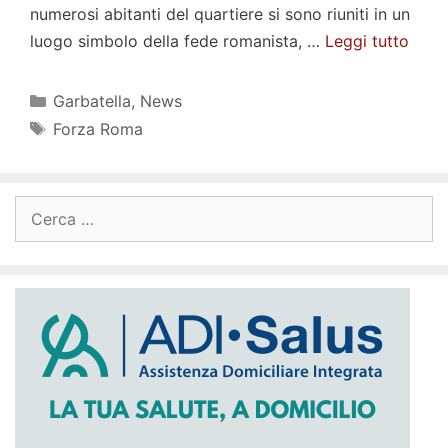
numerosi abitanti del quartiere si sono riuniti in un
luogo simbolo della fede romanista, …
Leggi tutto
Categorie
Garbatella
,
News
Tag
Forza Roma
Ricerca
per: