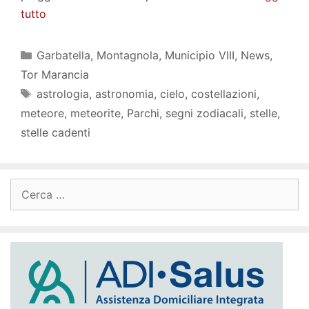
tutto
Categorie
Garbatella
,
Montagnola
,
Municipio VIII
,
News
,
Tor Marancia
Tag
astrologia
,
astronomia
,
cielo
,
costellazioni
,
meteore
,
meteorite
,
Parchi
,
segni zodiacali
,
stelle
,
stelle cadenti
Ricerca
per: