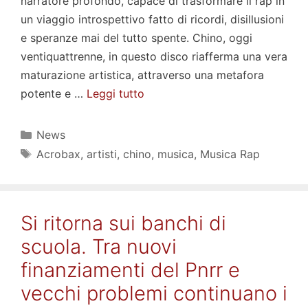
narratore profondo, capace di trasformare il rap in
un viaggio introspettivo fatto di ricordi, disillusioni
e speranze mai del tutto spente. Chino, oggi
ventiquattrenne, in questo disco riafferma una vera
maturazione artistica, attraverso una metafora
potente e …
Leggi tutto
Categorie
News
Tag
Acrobax
,
artisti
,
chino
,
musica
,
Musica Rap
Si ritorna sui banchi di
scuola. Tra nuovi
finanziamenti del Pnrr e
vecchi problemi continuano i