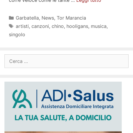
Categorie
Garbatella
,
News
,
Tor Marancia
Tag
artisti
,
canzoni
,
chino
,
hooligans
,
musica
,
singolo
Ricerca
per: