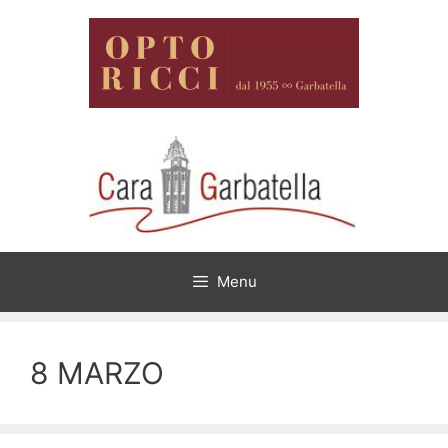
Vai
al
contenuto
Menu
8 MARZO