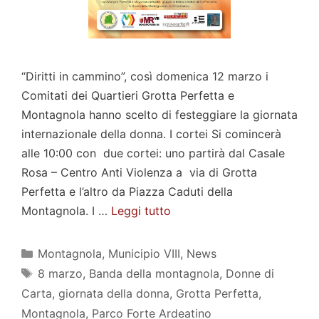
“Diritti in cammino”, così domenica 12 marzo i
Comitati dei Quartieri Grotta Perfetta e
Montagnola hanno scelto di festeggiare la giornata
internazionale della donna. I cortei Si comincerà
alle 10:00 con due cortei: uno partirà dal Casale
Rosa – Centro Anti Violenza a via di Grotta
Perfetta e l’altro da Piazza Caduti della
Montagnola. I …
Leggi tutto
Categorie
Montagnola
,
Municipio VIII
,
News
Tag
8 marzo
,
Banda della montagnola
,
Donne di
Carta
,
giornata della donna
,
Grotta Perfetta
,
Montagnola
,
Parco Forte Ardeatino