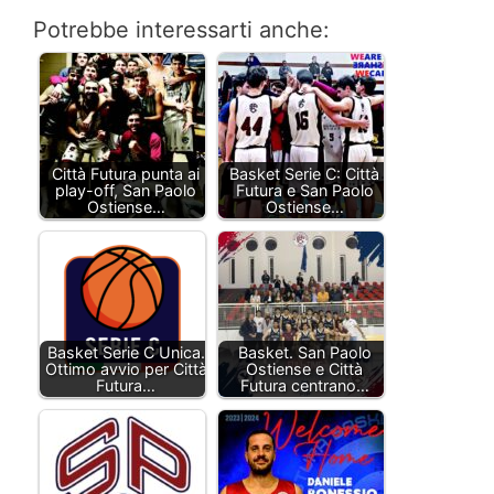
Potrebbe interessarti anche:
Città Futura punta ai
Basket Serie C: Città
play-off, San Paolo
Futura e San Paolo
Ostiense…
Ostiense…
Basket Serie C Unica.
Basket. San Paolo
Ottimo avvio per Città
Ostiense e Città
Futura…
Futura centrano…